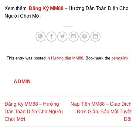
Xem thêm:
Đăng Ký MM88
– Hướng Dẫn Toàn Diện Cho
Người Chơi Mới
This entry was posted in
Hướng dẫn MM88
. Bookmark the
permalink
.
ADMIN
Đăng Ký MM88 – Hướng
Nạp Tiền MM88 – Giao Dịch
Dẫn Toàn Diện Cho Người
Đơn Giản, Bảo Mật Tuyệt
Chơi Mới
Đối