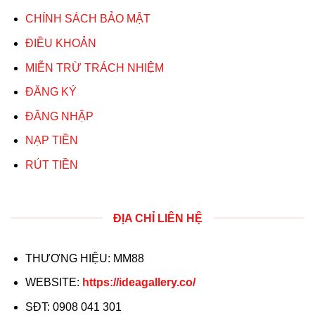
CHÍNH SÁCH BẢO MẬT
ĐIỀU KHOẢN
MIỄN TRỪ TRÁCH NHIỆM
ĐĂNG KÝ
ĐĂNG NHẬP
NẠP TIỀN
RÚT TIỀN
ĐỊA CHỈ LIÊN HỆ
THƯƠNG HIỆU: MM88
WEBSITE:
https://ideagallery.co/
SĐT: 0908 041 301