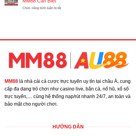
MM88 Cần Biết
Th1
|
Cùng
ở
Chức năng bình luận bị tắt
Sảnh
Trận
Bạch
Trực
Đấu
Thủ
Tiếp
Hấp
Lô
Kịch
Dẫn
Là
Tính,
Tại
Gì
Tỷ
MM88
Và
Lệ
Toàn
Cược
Bộ
Hấp
Kiến
Dẫn
Thức
Xổ
Số
MM88
Cần
MM88
là nhà cái cá cược trực tuyến uy tín tại châu Á, cung
Biết
cấp đa dạng trò chơi như casino live, bắn cá, nổ hũ, xổ số
trực tuyến,… cùng hệ thống nạp/rút nhanh 24/7, an toàn và
bảo mật cho người chơi.
HƯỚNG DẪN