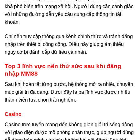
khá phổ biến trên mạng xã hội. Người dùng cần cảnh giác
với những đường dẫn yêu cầu cung cấp thông tin tài
khoản.
Chỉ nên truy cập thông qua kênh chính thức và tránh đăng
nhập trên thiết bị công cộng. Điều này giúp giảm thiểu
nguy cơ bị đánh cắp dữ liệu cá nhân.
Top 3 lĩnh vực nên thử sức sau khi đăng
nhập MM88
Sau khi hoàn tất từng bước, hệ thống mở ra nhiều chuyên
mục giải trí đa dạng. Dưới đây là ba lĩnh vực được nhiều
thành viên lựa chọn trải nghiệm.
Casino
Casino trực tuyến mang đến không gian giải trí sống động
với giao diện được mô phỏng chân thực, giúp người dùng