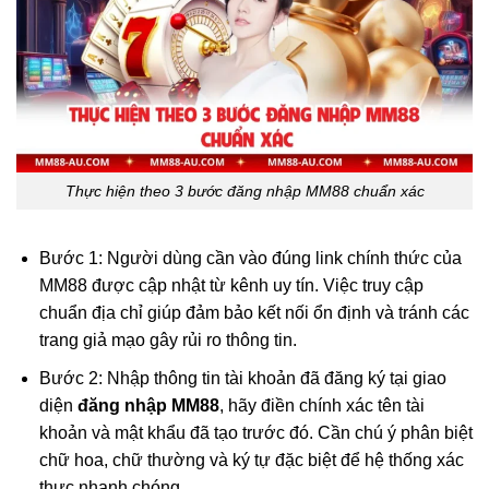
Thực hiện theo 3 bước đăng nhập MM88 chuẩn xác
Bước 1: Người dùng cần vào đúng link chính thức của
MM88 được cập nhật từ kênh uy tín. Việc truy cập
chuẩn địa chỉ giúp đảm bảo kết nối ổn định và tránh các
trang giả mạo gây rủi ro thông tin.
Bước 2: Nhập thông tin tài khoản đã đăng ký tại giao
diện
đăng nhập MM88
, hãy điền chính xác tên tài
khoản và mật khẩu đã tạo trước đó. Cần chú ý phân biệt
chữ hoa, chữ thường và ký tự đặc biệt để hệ thống xác
thực nhanh chóng.