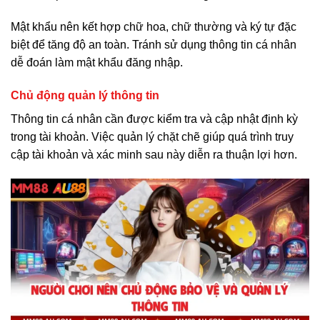
Mật khẩu nên kết hợp chữ hoa, chữ thường và ký tự đặc
biệt để tăng độ an toàn. Tránh sử dụng thông tin cá nhân
dễ đoán làm mật khẩu đăng nhập.
Chủ động quản lý thông tin
Thông tin cá nhân cần được kiểm tra và cập nhật định kỳ
trong tài khoản. Việc quản lý chặt chẽ giúp quá trình truy
cập tài khoản và xác minh sau này diễn ra thuận lợi hơn.