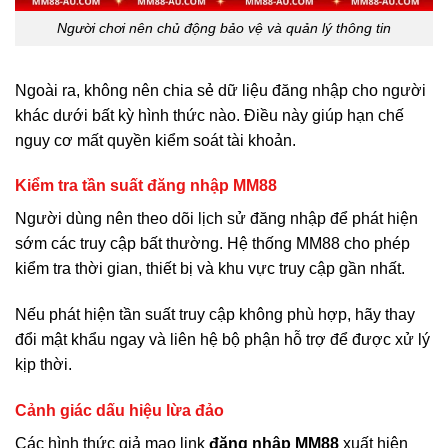
Người chơi nên chủ động bảo vệ và quản lý thông tin
Ngoài ra, không nên chia sẻ dữ liệu đăng nhập cho người
khác dưới bất kỳ hình thức nào. Điều này giúp hạn chế
nguy cơ mất quyền kiểm soát tài khoản.
Kiểm tra tần suất đăng nhập MM88
Người dùng nên theo dõi lịch sử đăng nhập để phát hiện
sớm các truy cập bất thường. Hệ thống MM88 cho phép
kiểm tra thời gian, thiết bị và khu vực truy cập gần nhất.
Nếu phát hiện tần suất truy cập không phù hợp, hãy thay
đổi mật khẩu ngay và liên hệ bộ phận hỗ trợ để được xử lý
kịp thời.
Cảnh giác dấu hiệu lừa đảo
Các hình thức giả mạo link
đăng nhập MM88
xuất hiện