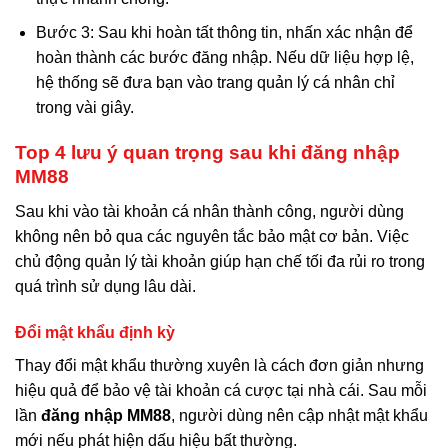
Bước 3: Sau khi hoàn tất thông tin, nhấn xác nhận để
hoàn thành các bước đăng nhập. Nếu dữ liệu hợp lệ,
hệ thống sẽ đưa bạn vào trang quản lý cá nhân chỉ
trong vài giây.
Top 4 lưu ý quan trọng sau khi đăng nhập
MM88
Sau khi vào tài khoản cá nhân thành công, người dùng
không nên bỏ qua các nguyên tắc bảo mật cơ bản. Việc
chủ động quản lý tài khoản giúp hạn chế tối đa rủi ro trong
quá trình sử dụng lâu dài.
Đổi mật khẩu định kỳ
Thay đổi mật khẩu thường xuyên là cách đơn giản nhưng
hiệu quả để bảo vệ tài khoản cá cược tại nhà cái. Sau mỗi
lần
đăng nhập MM88
, người dùng nên cập nhật mật khẩu
mới nếu phát hiện dấu hiệu bất thường.