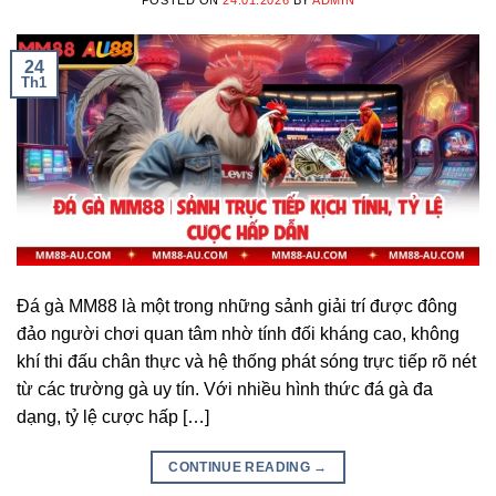
24
Th1
Đá gà MM88 là một trong những sảnh giải trí được đông
đảo người chơi quan tâm nhờ tính đối kháng cao, không
khí thi đấu chân thực và hệ thống phát sóng trực tiếp rõ nét
từ các trường gà uy tín. Với nhiều hình thức đá gà đa
dạng, tỷ lệ cược hấp […]
CONTINUE READING
→