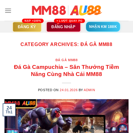
Skip
to
content
ĐĂNG KÝ
ĐĂNG NHẬP
NHẬN KM 188K
CATEGORY ARCHIVES:
ĐÁ GÀ MM88
ĐÁ GÀ MM88
Đá Gà Campuchia – Săn Thưởng Tiềm
Năng Cùng Nhà Cái MM88
POSTED ON
24.01.2026
BY
ADMIN
24
Th1