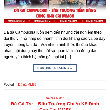
Đá gà Campuchia luôn đem đến những trải nghiệm theo
dõi thú vị nhờ nhịp độ nhanh, tính đối kháng cao và bề dày
truyền thống lâu đời. Với nhiều hình thức thi đấu khác
nhau, nội dung này thu hút sự quan tâm của đông đảo
người yêu thích bộ môn gà chọi tại […]
CONTINUE READING
→
Posted in
Đá gà MM88
ĐÁ GÀ MM88
Đá Gà Tre – Đấu Trường Chiến Kê Đỉnh
Cao Tại MM88